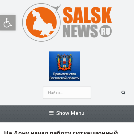
Открыть панель инструментов
Show Menu
На Дону начал работу ситуационный