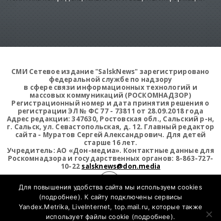
СМИ Сетевое издание "SalskNews" зарегистрировано
федеральной службе по надзору
в сфере связи информационных технологий и
массовых коммуникаций (РОСКОМНАДЗОР)
Регистрационный номер и дата принятия решения о
регистрации ЭЛ № ФС 77 - 73811 от 28.09.2018 года
Адрес редакции: 347630, Ростовская обл., Сальский р-н,
г. Сальск, ул. Севастопольская, д. 12. Главный редактор
сайта - Муратов Сергей Александрович. Для детей
старше 16 лет.
Учредитель: АО «Дон-медиа». Контактные данные для
Роскомнадзора и государственных органов: 8-863-727-
10-22
salsknews@don.media
Для повышения удобства сайта мы используем cookies
(
подробнее
). К сайту подключены сервисы
Открыть статистику сайта
Yandex.Metrika, LiveInternet, top.mail.ru, которые также
использует файлы cookie (
подробнее
).