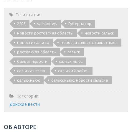
Теги статьи:
2025
salsknews
Губернатор
новости ростовская область
новости сальск
новости сальска
новости сальска. сальскньюс
ростовская область
сальск
Сальск новости
сальск ньюс
сальская степь
сальский район
сальскньюс
сальскньюс. новости сальска
Категории:
Донские вести
ОБ АВТОРЕ