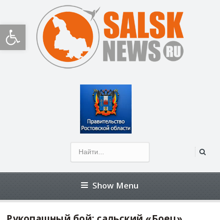
Открыть панель инструментов
Show Menu
Рукопашный бой: сальский «Боец»