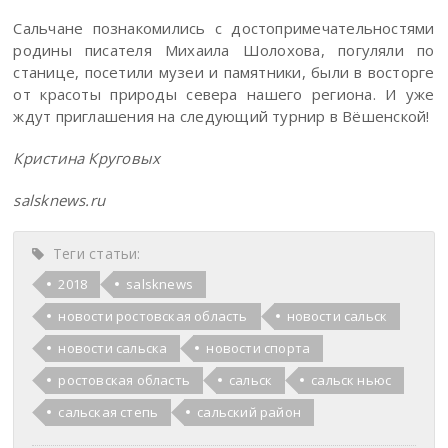
Сальчане познакомились с достопримечательностями
родины писателя Михаила Шолохова, погуляли по
станице, посетили музеи и памятники, были в восторге
от красоты природы севера нашего региона. И уже
ждут приглашения на следующий турнир в Вёшенской!
Кристина Круговых
salsknews.ru
Теги статьи:
2018
salsknews
новости ростовская область
новости сальск
новости сальска
новости спорта
ростовская область
сальск
сальск ньюс
сальская степь
сальский район