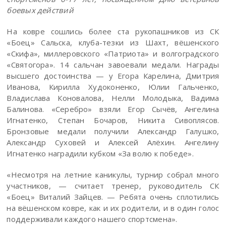
боевых действий
На ковре сошлись более ста рукопашников из СК
«Боец» Сальска, клуба-тезки из Шахт, вёшенского
«Скифа», миллеровского «Патриота» и волгоградского
«Святогора». 14 сальчан завоевали медали. Награды
высшего достоинства — у Егора Карелина, Дмитрия
Иванова, Кирилла Худоконенко, Юлии Гальченко,
Владислава Коновалова, Нелли Молодыка, Вадима
Балинова. «Серебро» взяли Егор Сычёв, Ангелина
Игнатенко, Степан Бочаров, Никита Сивоплясов.
Бронзовые медали получили Александр Галушко,
Александр Суховей и Алексей Алёхин. Ангелину
Игнатенко наградили кубком «За волю к победе».
«Несмотря на летние каникулы, турнир собрал много
участников, — считает тренер, руководитель СК
«Боец» Виталий Зайцев. — Ребята очень сплотились
на вёшенском ковре, как и их родители, и в один голос
поддерживали каждого нашего спортсмена».