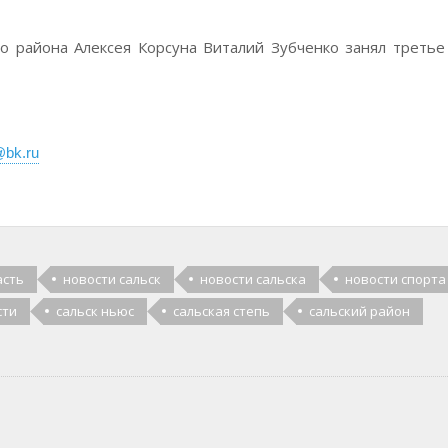
о района Алексея Корсуна Виталий Зубченко занял третье
bk.ru
асть
новости сальск
новости сальска
новости спорта
сти
сальск ньюс
сальская степь
сальский район