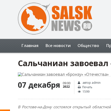
Открыть панель инструментов
Главная
Все новости
Общество
П
Сальчаниан завоевал 
07 декабря
автор admin
09:00
2022
Печать
1599
В Ростове-на-Дону состоялся открытый областно