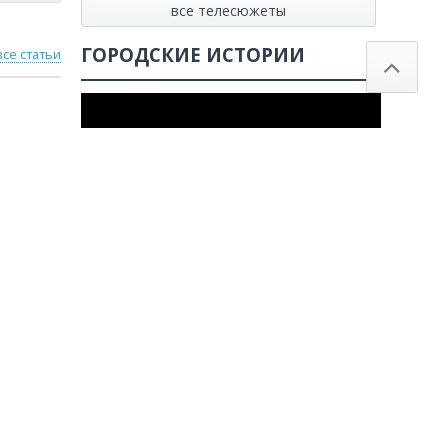
все телесюжеты
ГОРОДСКИЕ ИСТОРИИ
все статьи
Смотреть все истории
все статьи
Poll not found
СВЕЖИЕ КОММЕНТАРИИ
Виктор
к записи
Завершился приём
заявлений от выпускников 11-х классов на