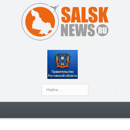
Show Menu
Сальчанин завоевал долгожданное