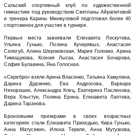
Сальский спортивный клуб по художественной
гимнастике под руководством Светланы Айрапетовой
и тренера Карины Минжуловой подготов
ил
более 40
спортсменок для участия в турнире.
Первые места завоевали Елизавета Лоскутова,
Ульяна Гунько, Полина Кучерявых, Анастасия
Сологуб, Алина Широковская, Мария Головко, Арина
Тимощукова, Ксения Лысак, Анастасия Бочарова,
София Булавина, Яна Голосная.
«Серебро» взяли
Арина Власенко, Татьяна Хамулина,
Дарин
а
Дудченко, Ев
а
Андросов
а
, Варвара
Нехороших, Александра Клец, Екатерина Пасленова,
Вера Хлыстун, Полина Ерина, Елизавета Лаптева,
Дарина Таранова.
Бронзовыми призерами в своих возрастных
категориях стали
Елизавета Приходько, Кира Гунько,
Анна Матусевич, Илона Тереля, Анна Мутузкова,