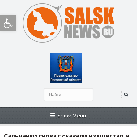
Открыть панель инструментов
Show Menu
Сальчанки снова показали изящество и