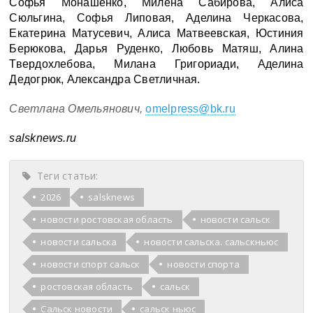
Софья Монашенко, Милена Сабирова, Алиса
Сюльгина, Софья Липовая, Аделина Черкасова,
Екатерин
а
Матусевич, Алис
а
Матвеевск
ая,
Юстини
я
Берюков
а, Дарья Руденко, Любовь Матяш, Алина
Твердохлебова, Милана Григориади, Аделина
Дедогрюк, Александра Светличная.
Светлана Омельянович,
omelpress@bk.ru
salsknews
.
ru
Теги статьи:
2026
salsknews
новости ростовская область
новости сальск
новости сальска
новости сальска. сальскньюс
новости спорт сальск
новости спорта
ростовская область
сальск
Сальск новости
сальск ньюс