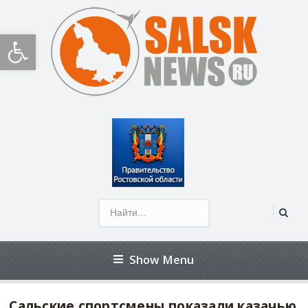
Открыть панель инструментов
Show Menu
Сальские спортсмены показали казачью