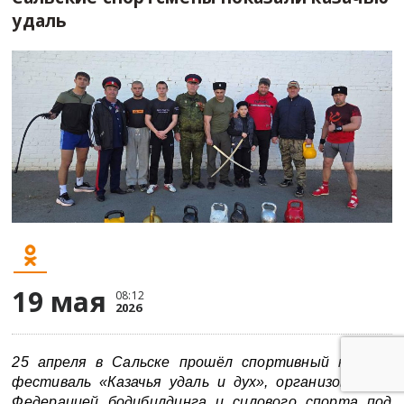
удаль
19 мая
08:12
подробнее
2026
подробнее
25
апреля
в
Сальске
п
рошёл спортивный казачий
Я согласна/согласен
фестиваль «Казачья удаль и дух»
, организованный
Федерацией
б
одибилдинга и
с
илового
с
порта под