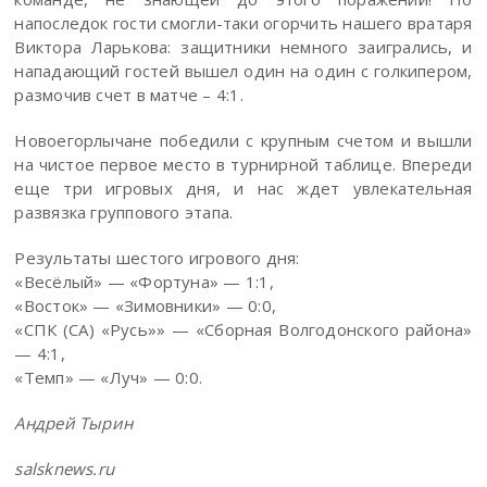
напоследок гости смогли-таки огорчить нашего вратаря
Виктора Ларькова: защитники немного заигрались, и
нападающий гостей вышел один на один с голкипером,
размочив счет в матче – 4:1.
Новоегорлычане победили с крупным счетом и вышли
на чистое первое место в турнирной таблице. Впереди
еще три игровых дня, и нас ждет увлекательная
развязка группового этапа.
Результаты шестого игрового дня:
«Весёлый» — «Фортуна» — 1:1,
«Восток» — «Зимовники» — 0:0,
«СПК (СА) «Русь»» — «Сборная Волгодонского района»
— 4:1,
«Темп» — «Луч» — 0:0.
Андрей Тырин
salsknews.ru