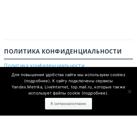
ПОЛИТИКА КОНФИДЕНЦИАЛЬНОСТИ
Политика конфиденциальности
Для повышения удобства сайта мы используем cookies
(
подробнее
). К сайту подключены сервисы
Yandex.Metrika, LiveInternet, top.mail.ru, которые также
использует файлы cookie (
подробнее
).
Согласие на обработку персональных данных с помощью
сервисов Yandex.Metrika, LiveInternet, top.mail.ru
Я согласна/согласен
Политика конфиденциальности и защиты информации