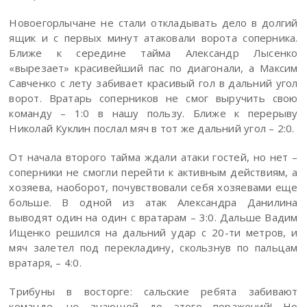
Новоегорлычане не стали откладывать дело в долгий
ящик и с первых минут атаковали ворота соперника.
Ближе к середине тайма Александр Лысенко
«вырезает» красивейший пас по диагонали, а Максим
Савченко с лету забивает красивый гол в дальний угол
ворот. Вратарь соперников не смог выручить свою
команду – 1:0 в нашу пользу. Ближе к перерыву
Николай Куклин послал мяч в тот же дальний угол – 2:0.
От начала второго тайма ждали атаки гостей, но нет –
соперники не смогли перейти к активным действиям, а
хозяева, наоборот, почувствовали себя хозяевами еще
больше. В одной из атак Александра Данилина
выводят один на один с вратарам – 3:0. Дальше Вадим
Ищенко решился на дальний удар с 20-ти метров, и
мяч залетел под перекладину, скользнув по пальцам
вратаря, – 4:0.
Трибуны в восторге: сальские ребята забивают
команде, не знающей до этого поражений! Но