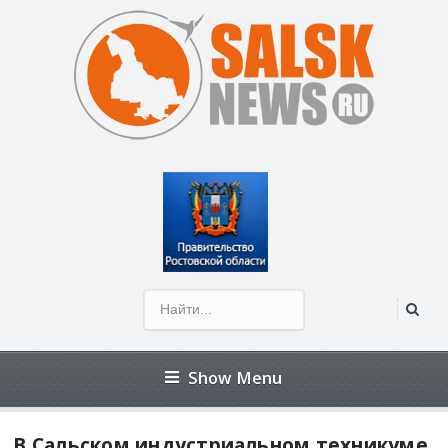
Show Menu
В Сальском индустриальном техникуме