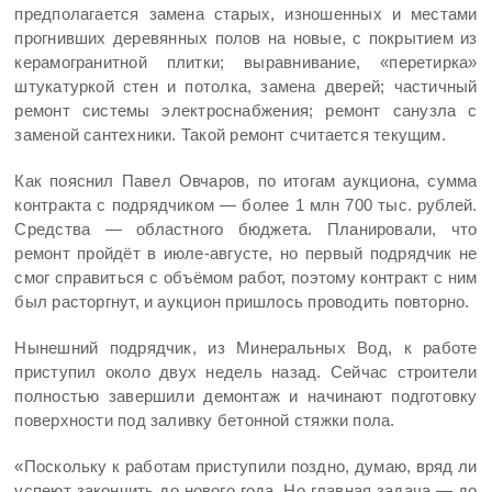
предполагается замена старых, изношенных и местами
прогнивших деревянных полов на новые, с покрытием из
керамогранитной плитки; выравнивание, «перетирка»
штукатуркой стен и потолка, замена дверей; частичный
ремонт системы электроснабжения; ремонт санузла с
заменой сантехники. Такой ремонт считается текущим.
Как пояснил Павел Овчаров, по итогам аукциона, сумма
контракта с подрядчиком — более 1 млн 700 тыс. рублей.
Средства — областного бюджета. Планировали, что
ремонт пройдёт в июле-августе, но первый подрядчик не
смог справиться с объёмом работ, поэтому контракт с ним
был расторгнут, и аукцион пришлось проводить повторно.
Нынешний подрядчик, из Минеральных Вод, к работе
приступил около двух недель назад. Сейчас строители
полностью завершили демонтаж и начинают подготовку
поверхности под заливку бетонной стяжки пола.
«Поскольку к работам приступили поздно, думаю, вряд ли
успеют закончить до нового года. Но главная задача — до