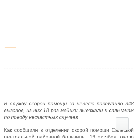
угодила легковушка, которой управляла
49-летняя автоледи
24 октября
15:50
2019
В службу скорой помощи за неделю поступило 348
вызовов, из них 18 раз медики выезжали к сальчанам
по поводу несчастных случаев
Как сообщили в отделении скорой помощи Сальской
центральной районной больницы, 16 октября, около